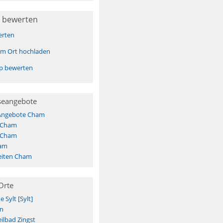
 bewerten
erten
sem Ort hochladen
pp bewerten
seangebote
 Angebote Cham
s Cham
s Cham
ham
eiten Cham
Orte
Sylt [Sylt]
n
ilbad Zingst