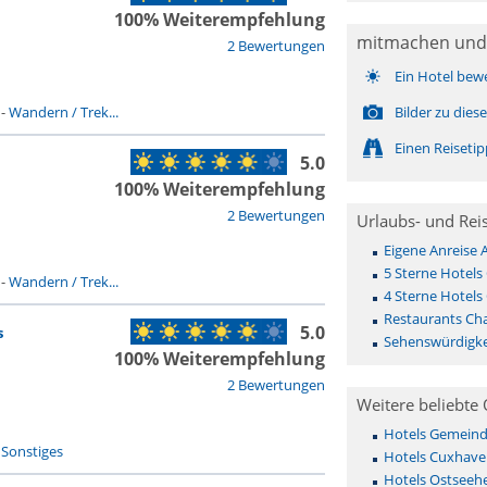
100% Weiterempfehlung
mitmachen und
2 Bewertungen
Ein Hotel bew
-
Wandern / Trek...
Bilder zu die
Einen Reiseti
5.0
100% Weiterempfehlung
2 Bewertungen
Urlaubs- und Rei
Eigene Anreise
5 Sterne Hotel
-
Wandern / Trek...
4 Sterne Hotel
Restaurants C
5.0
s
Sehenswürdigk
100% Weiterempfehlung
2 Bewertungen
Weitere beliebte 
Hotels Gemeinde 
-
Sonstiges
Hotels Cuxhave
Hotels Ostseehe