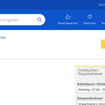
Kon
Hotel bewerten
Favoriten
An
tipps
Frühbucher/
Pauschalreisen
Reisedauer / Reis
Beliebig / 07.08. - 
Reiseteilnehmer
Erwachsene
2
, Kin