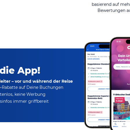
basierend auf mehr
Bewertungen au
 die App!
eiter – vor und während der Reise
p-Rabatte
auf Deine Buchungen
tenlos,
keine Werbung
infos immer griffbereit