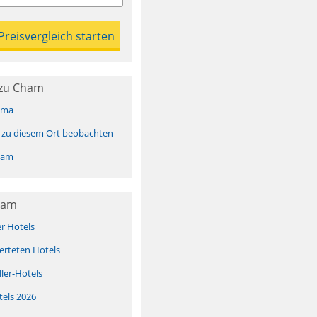
 zu Cham
ima
 zu diesem Ort beobachten
ham
ham
er Hotels
erteten Hotels
ller-Hotels
tels 2026