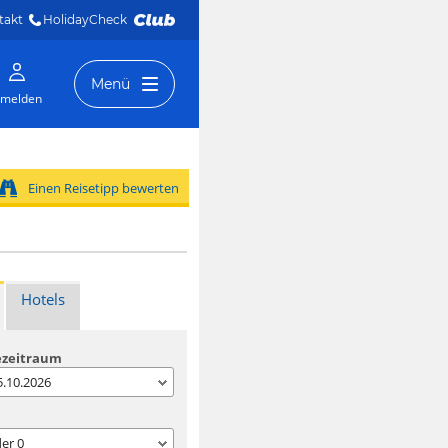
takt
HolidayCheck 
Menü
melden
Einen Reisetipp bewerten
Hotels
ezeitraum
05.10.2026
der
0