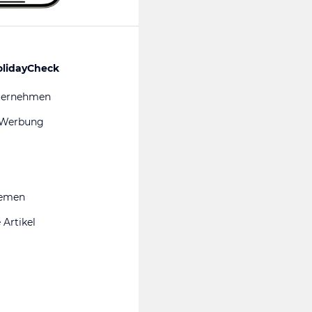
olidayCheck
ternehmen
 Werbung
hemen
 Artikel