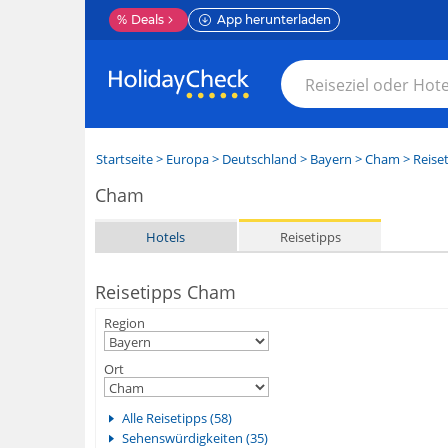
%
Deals
App herunterladen
Startseite
>
Europa
>
Deutschland
>
Bayern
>
Cham
> Reise
Cham
Hotels
Reisetipps
Reisetipps Cham
Region
Ort
Alle Reisetipps (58)
Sehenswürdigkeiten (35)