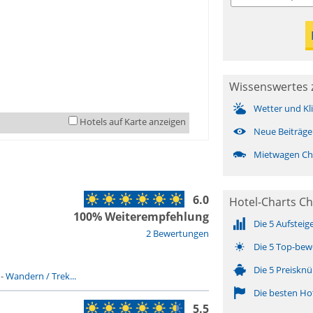
Wissenswertes
Wetter und Kl
Hotels auf Karte anzeigen
Neue Beiträge
Mietwagen C
6.0
Hotel-Charts C
100% Weiterempfehlung
Die 5 Aufsteig
2 Bewertungen
Die 5 Top-bew
Die 5 Preisknü
-
Wandern / Trek...
Die besten Ho
5.5