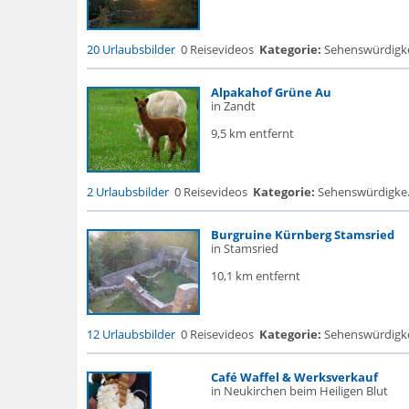
20 Urlaubsbilder
0 Reisevideos
Kategorie:
Sehenswürdigke..
Alpakahof Grüne Au
in Zandt
9,5 km entfernt
2 Urlaubsbilder
0 Reisevideos
Kategorie:
Sehenswürdigke...
Burgruine Kürnberg Stamsried
in Stamsried
10,1 km entfernt
12 Urlaubsbilder
0 Reisevideos
Kategorie:
Sehenswürdigke...
Café Waffel & Werksverkauf
in Neukirchen beim Heiligen Blut