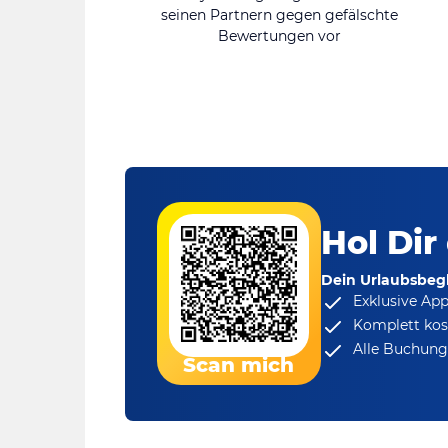
seinen Partnern gegen gefälschte
Bewertungen vor
Hol Dir
Dein Urlaubsbegl
Exklusive Ap
Komplett kos
Alle Buchungs
Scan mich