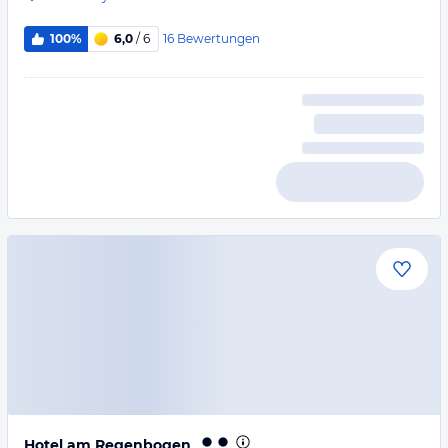
16
Bewertungen
100%
6,0
/ 6
Hotel am Regenbogen