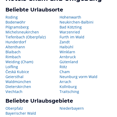
Beliebte Urlaubsorte
Roding
Hohenwarth
Bodenwöhr
Neukirchen-Balbini
Pilgramsberg
Bad Kötzting
Michelsneukirchen
Warzenried
Tiefenbach (Oberpfalz)
Furth im Wald
Hunderdorf
Zandt
Altenthann
Haibühl
Blaibach
Winklarn
Rimbach
Arnbruck
Weiding (Cham)
Gütenland
Loifling
Rötz
Česká Kubice
Cham
Geiersthal
Neunburg vorm Wald
Waldmünchen
Arrach
Dieterskirchen
Kollnburg
Viechtach
Traitsching
Beliebte Urlaubsgebiete
Oberpfalz
Niederbayern
Bayerischer Wald