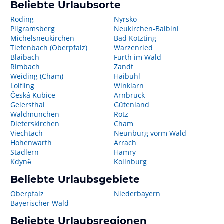
Beliebte Urlaubsorte
Roding
Nyrsko
Pilgramsberg
Neukirchen-Balbini
Michelsneukirchen
Bad Kötzting
Tiefenbach (Oberpfalz)
Warzenried
Blaibach
Furth im Wald
Rimbach
Zandt
Weiding (Cham)
Haibühl
Loifling
Winklarn
Česká Kubice
Arnbruck
Geiersthal
Gütenland
Waldmünchen
Rötz
Dieterskirchen
Cham
Viechtach
Neunburg vorm Wald
Hohenwarth
Arrach
Stadlern
Hamry
Kdyně
Kollnburg
Beliebte Urlaubsgebiete
Oberpfalz
Niederbayern
Bayerischer Wald
Beliebte Urlaubsregionen