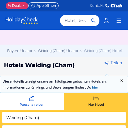
%
Deals
App öffnen
Kontakt
Hotel, Reiseziel
b
Bayern Urlaub
Weiding (Cham) Urlaub
Weiding (Cham) Hotels
Teilen
Hotels Weiding (Cham)
Diese Hotelliste zeigt unsere am häufigsten gebuchten Hotels an.
Informationen zu Rankings und Bewertungen findest Du
hier
Pauschalreisen
Nur Hotel
Weiding (Cham)