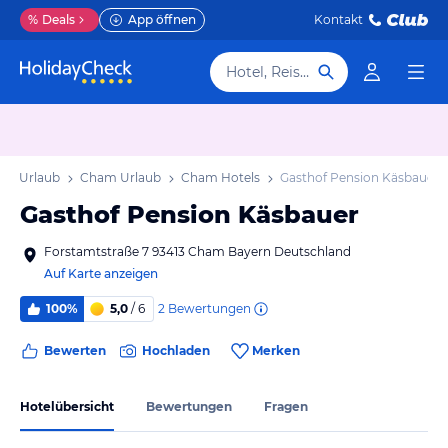
%
Deals
App öffnen
Kontakt
Hotel, Reiseziel
rn Urlaub
Cham Urlaub
Cham Hotels
Gasthof Pension Käsbauer
Gasthof Pension Käsbauer
Forstamtstraße 7 93413 Cham Bayern Deutschland
Auf Karte anzeigen
2
Bewertungen
100%
5,0
/ 6
Bewerten
Hochladen
Merken
Hotelübersicht
Bewertungen
Fragen