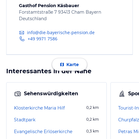
Gasthof Pension Käsbauer
Forstamtstraße 7 93413 Cham Bayern
Deutschland
info@die-bayerische-pension.de
+49 9971 7586
Karte
Interessantes in der Nähe
Sehenswürdigkeiten
Spor
Klosterkirche Maria Hilf
0,2
km
Stadtpark
0,2
km
Churpfal
Evangelische Erlöserkirche
0,3
km
Petras Mi