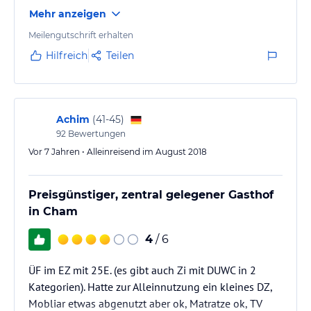
Verfügbar (bspw. Haartrockner zum Ausleihen). Das
Mehr anzeigen
Frühstück ist einfach und gut. Der Service an der
Rezeption und im Lokal ist sehr persönlich, familiär
Meilengutschrift erhalten
und freundlich.
Hilfreich
Teilen
Achim
(
41-45
)
92
Bewertungen
Vor 7 Jahren • Alleinreisend im August 2018
Preisgünstiger, zentral gelegener Gasthof
in Cham
4
/ 6
ÜF im EZ mit 25E. (es gibt auch Zi mit DUWC in 2
Kategorien). Hatte zur Alleinnutzung ein kleines DZ,
Mobliar etwas abgenutzt aber ok, Matratze ok, TV