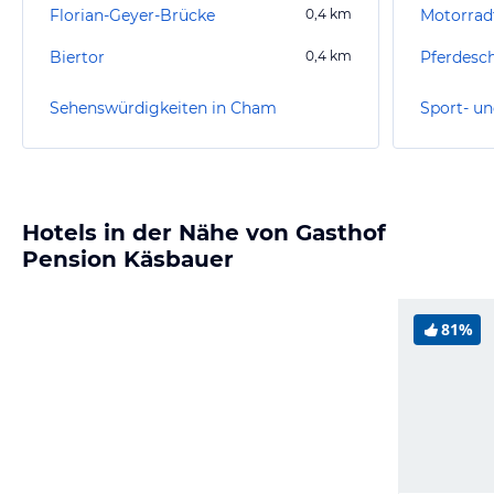
Florian-Geyer-Brücke
0,4
km
Motorrad
Biertor
0,4
km
Sehenswürdigkeiten in Cham
Sport- u
Hotels in der Nähe von Gasthof
Pension Käsbauer
81%