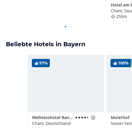
Cham, Deu
250m
Beliebte Hotels in Bayern
97%
100%
Wellnesshotel Randsbergerhof
Moierhof
Cham, Deutschland
Seeon-See