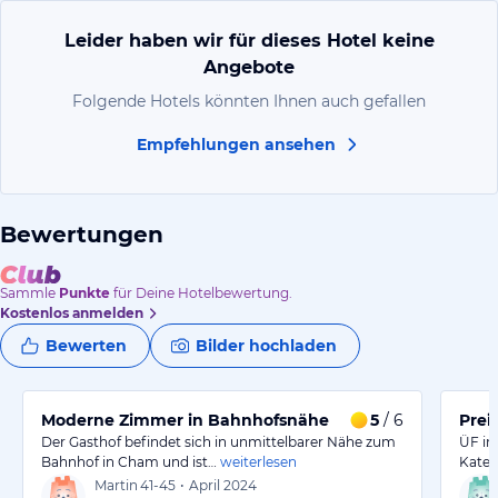
Leider haben wir für dieses Hotel keine
Angebote
Folgende Hotels könnten Ihnen auch gefallen
Empfehlungen ansehen
Bewertungen
Sammle
Punkte
für Deine Hotelbewertung.
Kostenlos anmelden
Bewerten
Bilder hochladen
Moderne Zimmer in Bahnhofsnähe
5
/ 6
Prei
Der Gasthof befindet sich in unmittelbarer Nähe zum
ÜF im
Bahnhof in Cham und ist…
weiterlesen
Kateg
Martin
41-45
•
April 2024