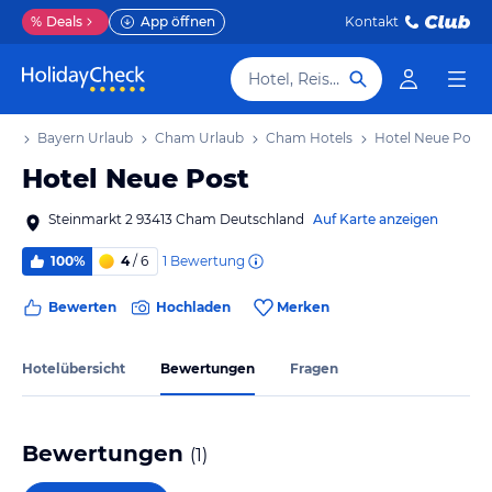
%
Deals
App öffnen
Kontakt
Hotel, Reiseziel
aub
Bayern Urlaub
Cham Urlaub
Cham Hotels
Hotel Neue Post
Hotel Neue Post
Steinmarkt 2 93413 Cham Deutschland
Auf Karte anzeigen
1
Bewertung
100%
4
/ 6
Bewerten
Hochladen
Merken
Hotelübersicht
Bewertungen
Fragen
Bewertungen
(
1
)