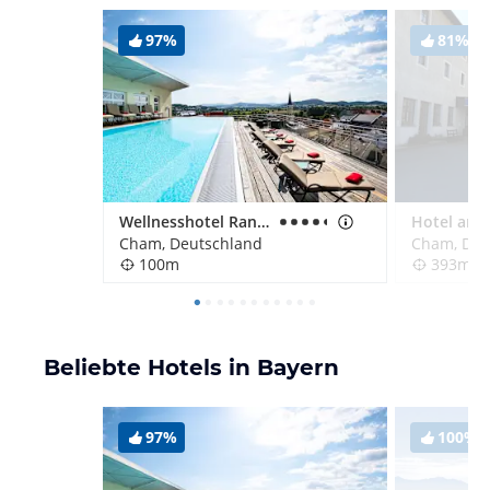
97%
81%
Wellnesshotel Randsbergerhof
Cham, Deutschland
Cham, Deu
100m
393m
Beliebte Hotels in Bayern
97%
100%