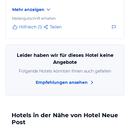
überhaupt keine Information darüber war, ob Zimmer
Mehr anzeigen
frei sind, wieviel es kostet usw. Wenn die Inhaberin
nicht herausgekommen wäre, wären wir
Meilengutschrift erhalten
wahrscheinlich woanders hingefahren. Das könnte
Hilfreich (1)
Teilen
man mit wenig Aufwand etwas einladender
gestalten.
Die Inhaberin war aber sehr freundlich. Das Zimmer
ist recht ansprechend…
Leider haben wir für dieses Hotel keine
Angebote
Folgende Hotels könnten Ihnen auch gefallen
Empfehlungen ansehen
Hotels in der Nähe von Hotel Neue
Post