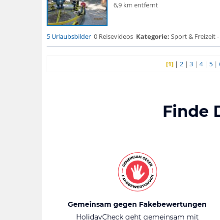
6,9 km entfernt
5 Urlaubsbilder
0 Reisevideos
Kategorie:
Sport & Freizeit -
[1]
|
2
|
3
|
4
|
5
|
Finde 
Gemeinsam gegen Fakebewertungen
HolidayCheck geht gemeinsam mit