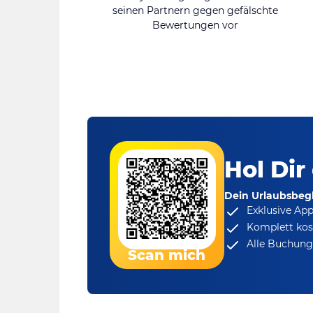
seinen Partnern gegen gefälschte
Bewertungen vor
Hol Dir
Dein Urlaubsbegl
Exklusive Ap
Komplett kos
Alle Buchungs
Scan mich