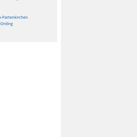
n
h-Partenkirchen
-Ording