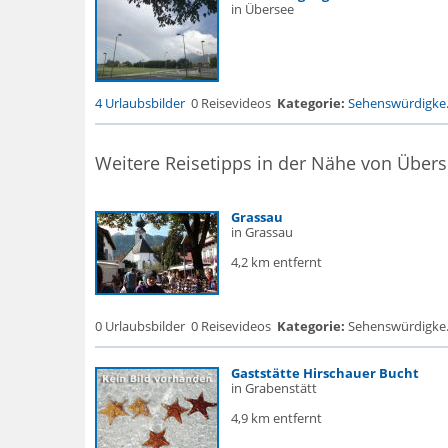
in Übersee
4 Urlaubsbilder
0 Reisevideos
Kategorie:
Sehenswürdigke.
Weitere Reisetipps in der Nähe von Über
Grassau
in Grassau
4,2 km entfernt
0 Urlaubsbilder
0 Reisevideos
Kategorie:
Sehenswürdigke... 
Gaststätte Hirschauer Bucht
in Grabenstätt
4,9 km entfernt