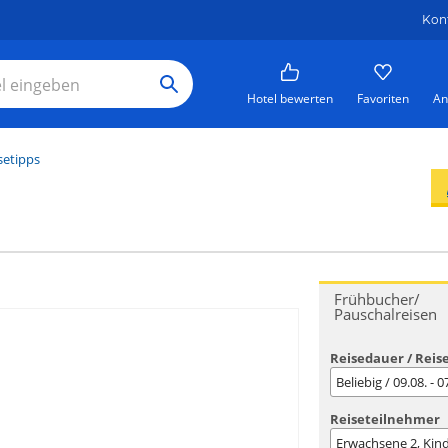
Kon
Hotel bewerten
Favoriten
An
setipps
Frühbucher/
Pauschalreisen
Reisedauer / Reis
Beliebig / 09.08. - 
Reiseteilnehmer
Erwachsene
2
, Kin