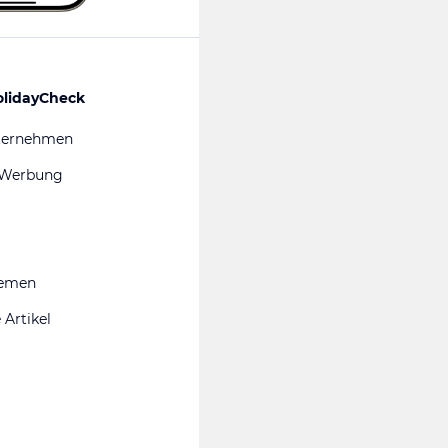
olidayCheck
ternehmen
 Werbung
hemen
 Artikel