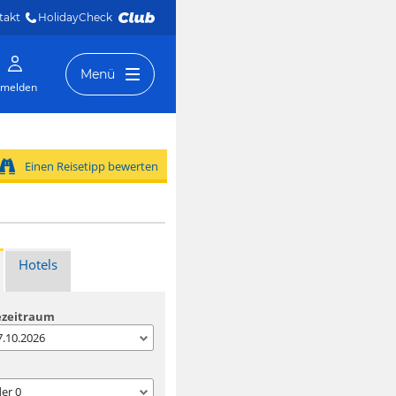
takt
HolidayCheck 
Menü
melden
Einen Reisetipp bewerten
Hotels
ezeitraum
07.10.2026
der
0