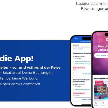
basierend auf mehr
Bewertungen au
 die App!
eiter – vor und während der Reise
p-Rabatte
auf Deine Buchungen
tenlos,
keine Werbung
infos immer griffbereit