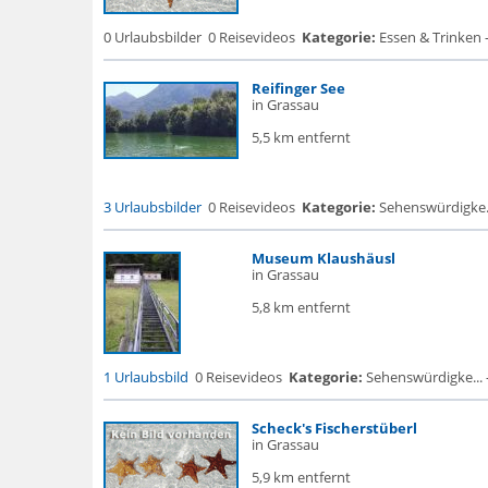
0 Urlaubsbilder
0 Reisevideos
Kategorie:
Essen & Trinken 
Reifinger See
in Grassau
5,5 km entfernt
3 Urlaubsbilder
0 Reisevideos
Kategorie:
Sehenswürdigke... 
Museum Klaushäusl
in Grassau
5,8 km entfernt
1 Urlaubsbild
0 Reisevideos
Kategorie:
Sehenswürdigke...
Scheck's Fischerstüberl
in Grassau
5,9 km entfernt