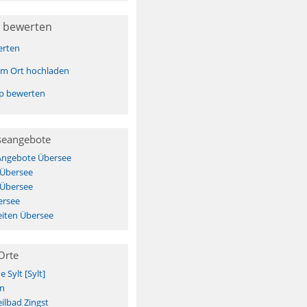
 bewerten
erten
sem Ort hochladen
pp bewerten
seangebote
 Angebote Übersee
 Übersee
 Übersee
ersee
iten Übersee
Orte
Sylt [Sylt]
n
ilbad Zingst