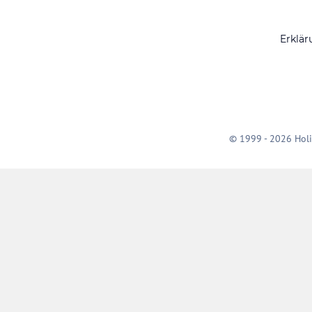
Erklär
© 1999 - 2026 Holi