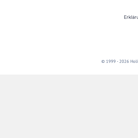
Erklär
© 1999 - 2026 Holi