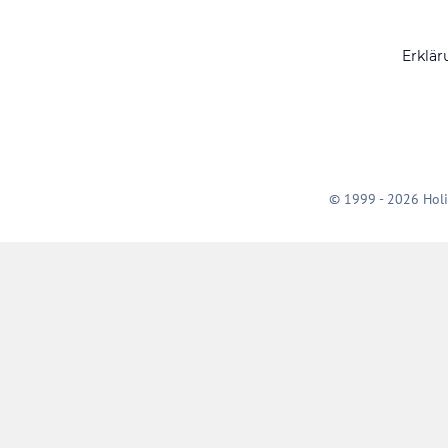
Erklär
© 1999 - 2026 Holi