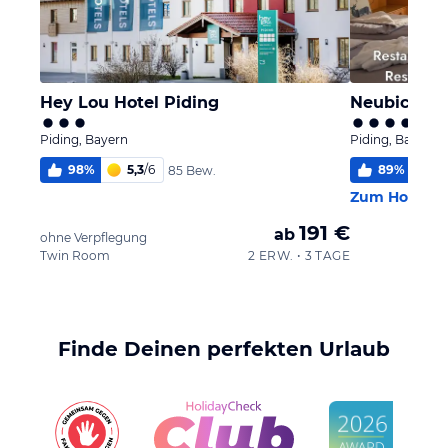
Hey Lou Hotel Piding
Neubichler
Piding, Bayern
Piding, Bayern
98
%
5,3
/
6
89
%
5
85 Bew.
Zum Hotel
191 €
ab
ohne Verpflegung
Twin Room
2 ERW. • 3 TAGE
Finde Deinen perfekten Urlaub