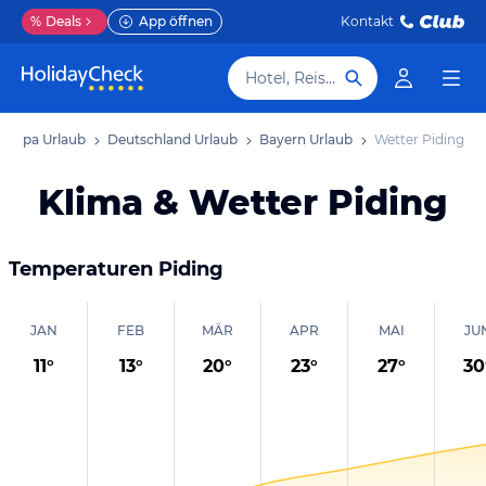
%
Deals
App öffnen
Kontakt
Hotel, Reiseziel
uropa Urlaub
Deutschland Urlaub
Bayern Urlaub
Wetter Piding
Klima & Wetter Piding
Temperaturen
Piding
JAN
FEB
MÄR
APR
MAI
JU
11
°
13
°
20
°
23
°
27
°
30