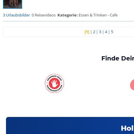
3 Urlaubsbilder
0 Reisevideos
Kategorie:
Essen & Trinken - Cafe
[1]
|
2
|
3
|
4
|
5
Finde Dei
Hol