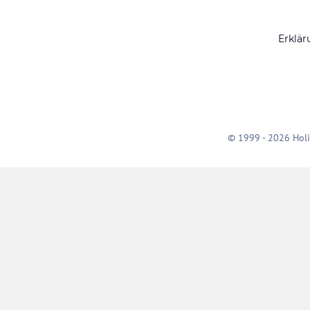
Erklär
© 1999 - 2026 Holi