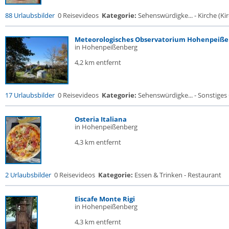
88 Urlaubsbilder
0 Reisevideos
Kategorie:
Sehenswürdigke... - Kirche (Kir
Meteorologisches Observatorium Hohenpeiß
in Hohenpeißenberg
4,2 km entfernt
17 Urlaubsbilder
0 Reisevideos
Kategorie:
Sehenswürdigke... - Sonstige
Osteria Italiana
in Hohenpeißenberg
4,3 km entfernt
2 Urlaubsbilder
0 Reisevideos
Kategorie:
Essen & Trinken - Restaurant
Eiscafe Monte Rigi
in Hohenpeißenberg
4,3 km entfernt