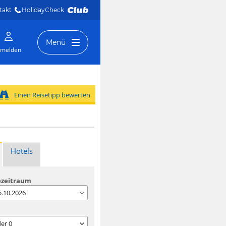
takt
HolidayCheck 
Menü
melden
Einen Reisetipp bewerten
Hotels
ezeitraum
05.10.2026
der
0