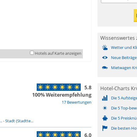
Wissenswertes 
Wetter und Kl
Hotels auf Karte anzeigen
Neue Beiträge
Mietwagen Kr
5.8
Hotel-Charts K
100% Weiterempfehlung
Die 5 Aufsteig
17 Bewertungen
Die 5 Top-bew
Die 5 Preisknü
..
-
Stadt (Stadtte...
Die besten Ho
6.0