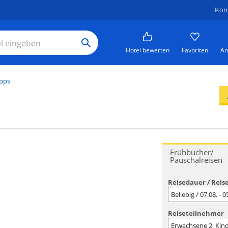
Kon
Hotel bewerten
Favoriten
An
ipps
Frühbucher/
Pauschalreisen
Reisedauer / Reis
Beliebig / 07.08. - 
Reiseteilnehmer
Erwachsene
2
, Kin