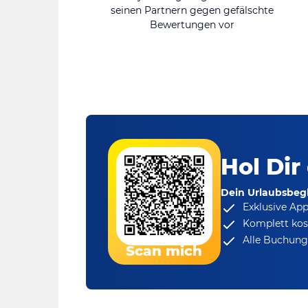
seinen Partnern gegen gefälschte
Bewertungen vor
Hol Dir
Dein Urlaubsbegl
Exklusive Ap
Komplett kos
Alle Buchungs
Scan mich