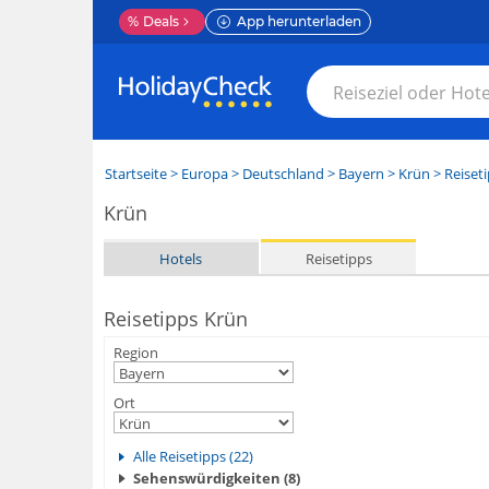
%
Deals
App herunterladen
Startseite
>
Europa
>
Deutschland
>
Bayern
>
Krün
> Reiset
Krün
Hotels
Reisetipps
Reisetipps Krün
Region
Ort
Alle Reisetipps (22)
Sehenswürdigkeiten (8)