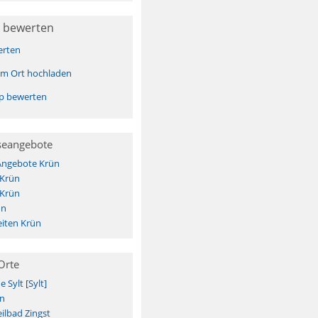
 bewerten
erten
sem Ort hochladen
pp bewerten
seangebote
 Angebote Krün
 Krün
 Krün
ün
iten Krün
Orte
Sylt [Sylt]
n
ilbad Zingst