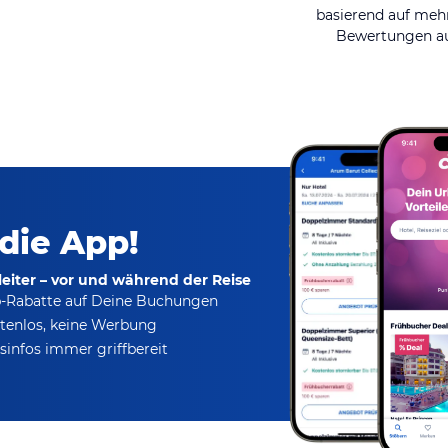
basierend auf mehr
Bewertungen au
 die App!
eiter – vor und während der Reise
p-Rabatte
auf Deine Buchungen
tenlos,
keine Werbung
infos immer griffbereit