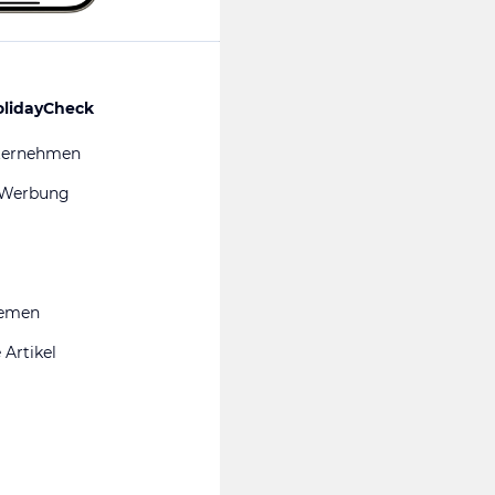
olidayCheck
ternehmen
 Werbung
hemen
 Artikel