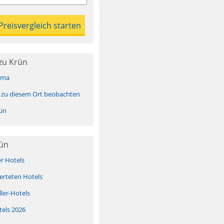
zu Krün
ima
 zu diesem Ort beobachten
ün
rün
er Hotels
erteten Hotels
ller-Hotels
tels 2026