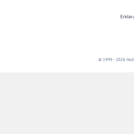
Erklär
© 1999 - 2026 Holi