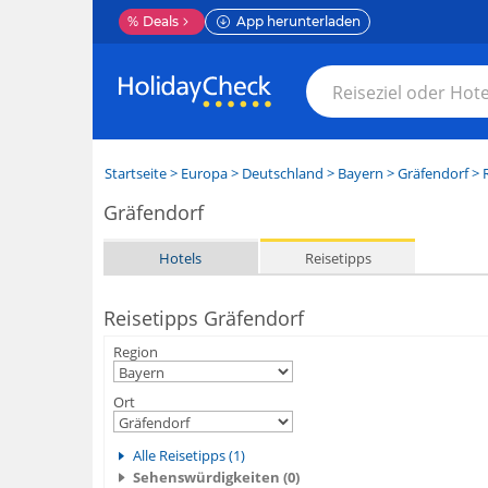
%
Deals
App herunterladen
Startseite
>
Europa
>
Deutschland
>
Bayern
>
Gräfendorf
> R
Gräfendorf
Hotels
Reisetipps
Reisetipps Gräfendorf
Region
Ort
Alle Reisetipps (1)
Sehenswürdigkeiten (0)