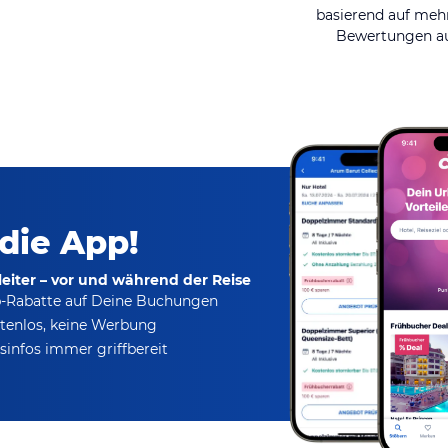
basierend auf mehr
Bewertungen au
 die App!
eiter – vor und während der Reise
p-Rabatte
auf Deine Buchungen
tenlos,
keine Werbung
infos immer griffbereit