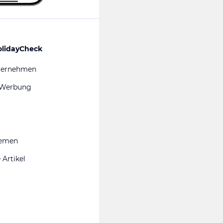
olidayCheck
ternehmen
 Werbung
hemen
 Artikel