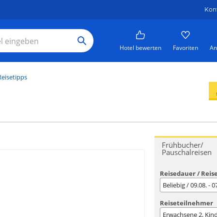
Kon
Hotel bewerten
Favoriten
An
eisetipps
Frühbucher/
Pauschalreisen
Reisedauer / Reis
Beliebig / 09.08. - 
Reiseteilnehmer
Erwachsene
2
, Kin