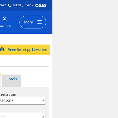
takt
HolidayCheck 
Menü
melden
Einen Reisetipp bewerten
Hotels
ezeitraum
07.10.2026
der
0