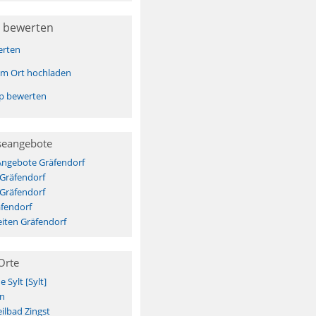
 bewerten
erten
sem Ort hochladen
pp bewerten
seangebote
Angebote Gräfendorf
 Gräfendorf
 Gräfendorf
fendorf
iten Gräfendorf
Orte
Sylt [Sylt]
n
ilbad Zingst