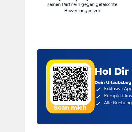
seinen Partnern gegen gefälschte
Bewertungen vor
Hol Dir
Dein Urlaubsbegl
Exklusive Ap
Komplett kos
Alle Buchungs
Scan mich