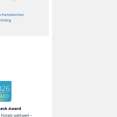
n
h-Partenkirchen
-Ording
heck Award
 Hotels weltweit –