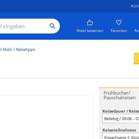
Kon
Hotel bewerten
Favoriten
An
m Main
> Reisetipps
Frühbucher/
Pauschalreisen
Reisedauer / Reis
Beliebig / 09.08. - 
Reiseteilnehmer
Erwachsene
2
, Kin