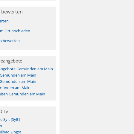
 bewerten
erten
sem Ort hochladen
pp bewerten
seangebote
 Angebote Gemünden am Main
s Gemünden am Main
s Gemünden am Main
emünden am Main
eiten Gemünden am Main
Orte
Sylt [Sylt]
n
ilbad Zingst