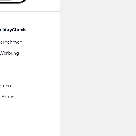
olidayCheck
ternehmen
 Werbung
hemen
 Artikel