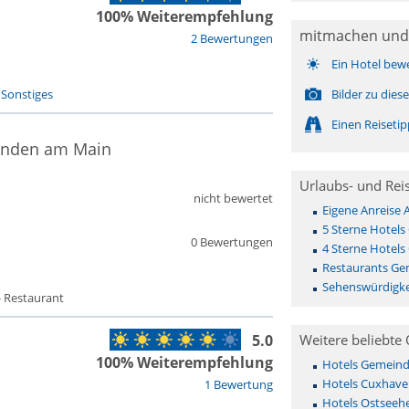
100% Weiterempfehlung
mitmachen und
2 Bewertungen
Ein Hotel bew
-
Sonstiges
Bilder zu die
Einen Reiseti
münden am Main
Urlaubs- und Rei
nicht bewertet
Eigene Anreise
5 Sterne Hotel
0 Bewertungen
4 Sterne Hotel
Restaurants G
Sehenswürdigk
- Restaurant
5.0
Weitere beliebte 
100% Weiterempfehlung
Hotels Gemeinde 
Hotels Cuxhave
1 Bewertung
Hotels Ostseehe