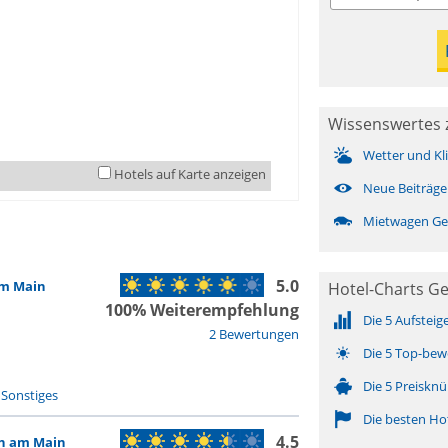
Wissenswertes
Wetter und Kl
Hotels auf Karte anzeigen
Neue Beiträge
Mietwagen G
5.0
am Main
Hotel-Charts G
100% Weiterempfehlung
Die 5 Aufsteig
2 Bewertungen
Die 5 Top-bew
Die 5 Preisknü
-
Sonstiges
Die besten Ho
4.5
n am Main