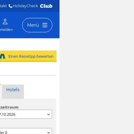
takt
HolidayCheck 
Menü
melden
Einen Reisetipp bewerten
Hotels
ezeitraum
07.10.2026
der
0