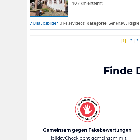
10,7 km entfernt
7 Urlaubsbilder
0 Reisevideos
Kategorie:
Sehenswürdigke..
[1]
|
2
|
3
Finde 
Gemeinsam gegen Fakebewertungen
HolidayCheck geht gemeinsam mit