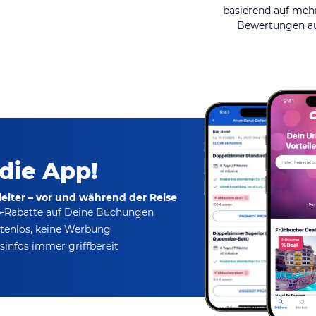
basierend auf mehr
Bewertungen au
 die App!
eiter – vor und während der Reise
p-Rabatte
auf Deine Buchungen
tenlos,
keine Werbung
infos immer griffbereit