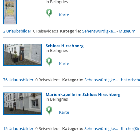
in Beilngries
Karte
2 Urlaubsbilder
0 Reisevideos
Kategorie:
Sehenswürdigke...
-
Museum
Schloss Hirschberg
in Beilngries
Karte
76 Urlaubsbilder
0 Reisevideos
Kategorie:
Sehenswürdigke...
-
historische
Marienkapelle im Schloss Hirschberg
in Beilngries
Karte
15 Urlaubsbilder
0 Reisevideos
Kategorie:
Sehenswürdigke...
-
Kirche (Kir