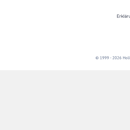
Erklär
© 1999 - 2026 Holi