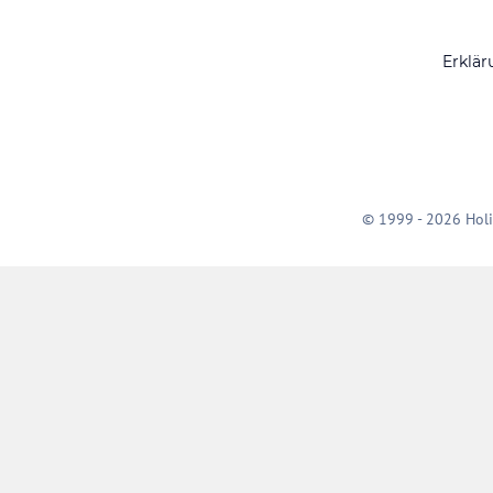
Erklär
© 1999 - 2026 Holi