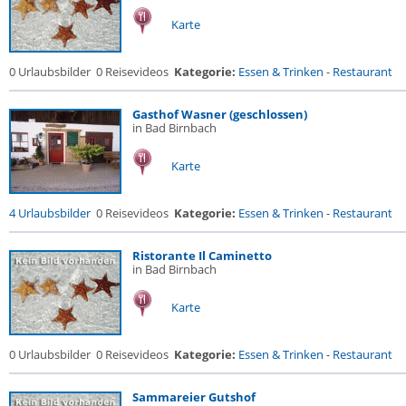
Karte
0 Urlaubsbilder
0 Reisevideos
Kategorie:
Essen & Trinken
-
Restaurant
Gasthof Wasner (geschlossen)
in Bad Birnbach
Karte
4 Urlaubsbilder
0 Reisevideos
Kategorie:
Essen & Trinken
-
Restaurant
Ristorante Il Caminetto
in Bad Birnbach
Karte
0 Urlaubsbilder
0 Reisevideos
Kategorie:
Essen & Trinken
-
Restaurant
Sammareier Gutshof