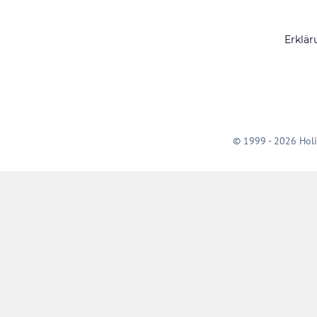
Erklär
© 1999 - 2026 Holi