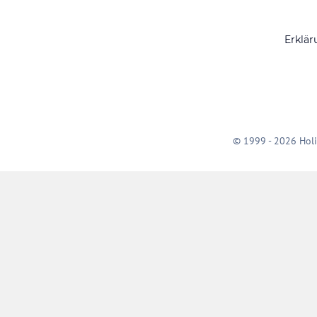
Erklär
© 1999 - 2026 Holi