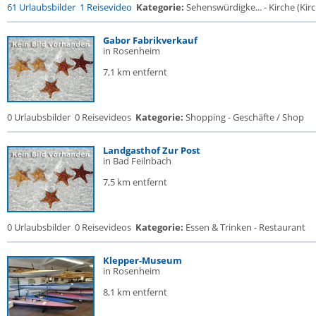
61 Urlaubsbilder
1 Reisevideo
Kategorie:
Sehenswürdigke... - Kirche (Kirc
Gabor Fabrikverkauf
in Rosenheim
7,1 km entfernt
0 Urlaubsbilder
0 Reisevideos
Kategorie:
Shopping - Geschäfte / Shop
Landgasthof Zur Post
in Bad Feilnbach
7,5 km entfernt
0 Urlaubsbilder
0 Reisevideos
Kategorie:
Essen & Trinken - Restaurant
Klepper-Museum
in Rosenheim
8,1 km entfernt