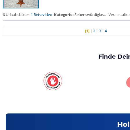
0 Urlaubsbilder
1 Reisevideo
Kategorie:
Sehenswürdigke... - Veranstaltu
[1]
|
2
|
3
|
4
Finde Dei
Hol