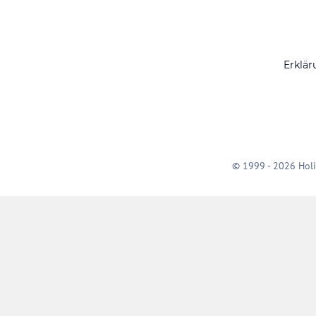
Erklär
© 1999 - 2026 Holi