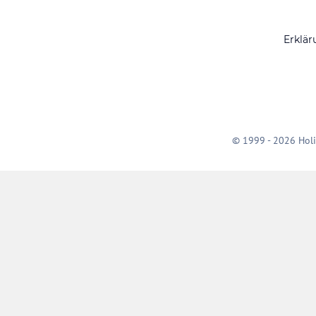
Erklär
© 1999 - 2026 Holi