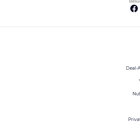
Besuc
Deal-
Nu
Priva