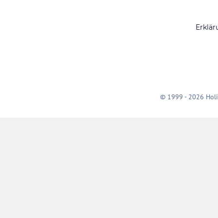
Erklär
© 1999 - 2026 Holi