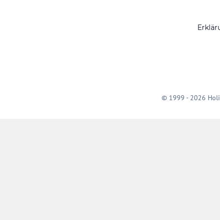
Erklär
© 1999 - 2026 Holi