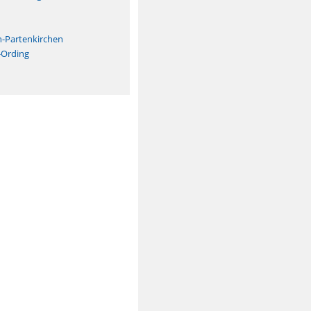
n
h-Partenkirchen
-Ording