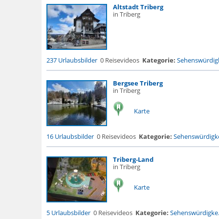
Altstadt Triberg
in Triberg
237 Urlaubsbilder
0 Reisevideos
Kategorie:
Sehenswürdigk
Bergsee Triberg
in Triberg
Karte
16 Urlaubsbilder
0 Reisevideos
Kategorie:
Sehenswürdigke
Triberg-Land
in Triberg
Karte
5 Urlaubsbilder
0 Reisevideos
Kategorie:
Sehenswürdigke.