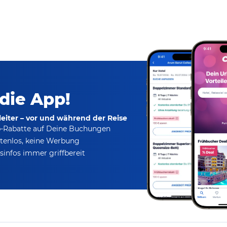
 die App!
eiter – vor und während der Reise
p-Rabatte
auf Deine Buchungen
tenlos,
keine Werbung
infos immer griffbereit