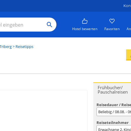
Kon
Hotel bewerten
Favoriten
An
Triberg
> Reisetipps
Frühbucher/
Pauschalreisen
Reisedauer / Reis
Beliebig / 08.08. - 
Reiseteilnehmer
Erwachsene
2
, Kin