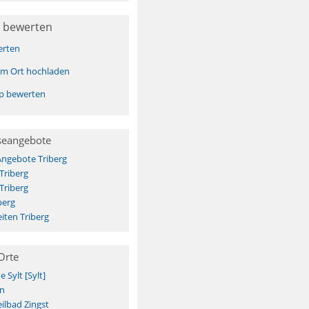
 bewerten
erten
sem Ort hochladen
pp bewerten
seangebote
Angebote Triberg
Triberg
Triberg
berg
iten Triberg
Orte
Sylt [Sylt]
n
ilbad Zingst