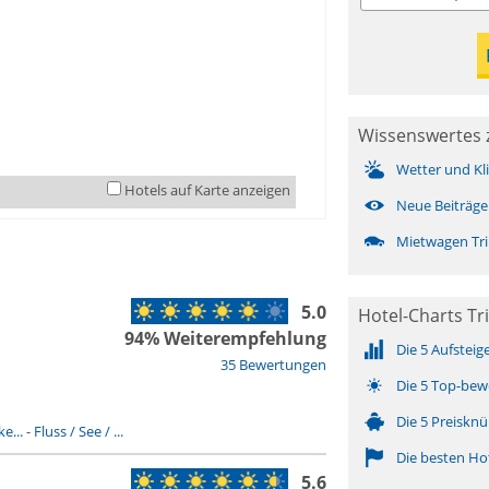
Wissenswertes 
Wetter und Kl
Hotels auf Karte anzeigen
Neue Beiträge
Mietwagen Tri
5.0
Hotel-Charts Tr
94% Weiterempfehlung
Die 5 Aufsteig
35 Bewertungen
Die 5 Top-bew
Die 5 Preisknü
e...
-
Fluss / See / ...
Die besten Ho
5.6