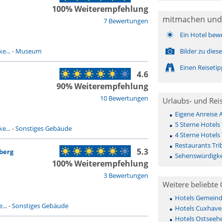
100% Weiterempfehlung
mitmachen und
7 Bewertungen
Ein Hotel bew
e...
-
Museum
Bilder zu die
Einen Reiseti
4.6
90% Weiterempfehlung
10 Bewertungen
Urlaubs- und Rei
Eigene Anreise 
5 Sterne Hotels 
e...
-
Sonstiges Gebäude
4 Sterne Hotels 
Restaurants Tri
5.3
berg
Sehenswürdigke
100% Weiterempfehlung
3 Bewertungen
Weitere beliebte 
Hotels Gemeinde 
...
-
Sonstiges Gebäude
Hotels Cuxhave
Hotels Ostseehe