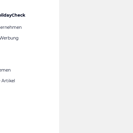
olidayCheck
ternehmen
 Werbung
hemen
 Artikel