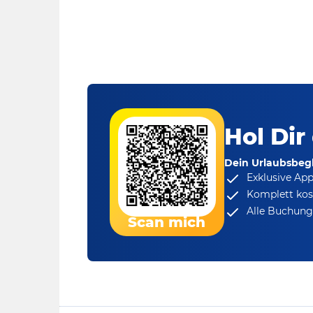
Hol Dir
Dein Urlaubsbegl
Exklusive Ap
Komplett kos
Alle Buchungs
Scan mich