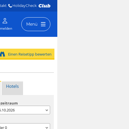
takt
HolidayCheck 
Menü
melden
Einen Reisetipp bewerten
Hotels
ezeitraum
06.10.2026
der
0