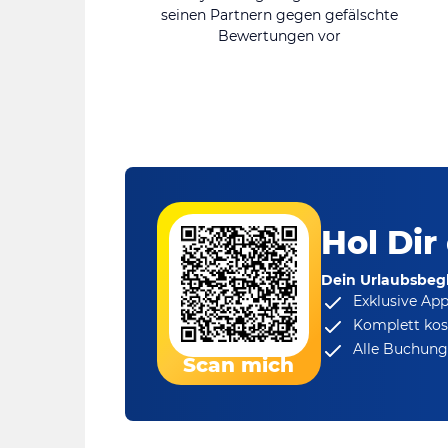
seinen Partnern gegen gefälschte
Bewertungen vor
Hol Dir
Dein Urlaubsbegl
Exklusive Ap
Komplett kos
Alle Buchungs
Scan mich