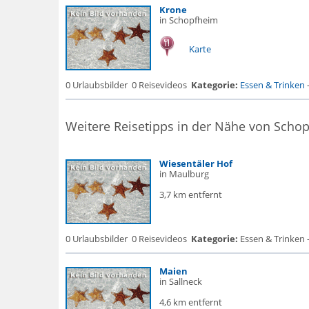
Krone
in Schopfheim
Karte
0 Urlaubsbilder
0 Reisevideos
Kategorie:
Essen & Trinken
Weitere Reisetipps in der Nähe von Scho
Wiesentäler Hof
in Maulburg
3,7 km entfernt
0 Urlaubsbilder
0 Reisevideos
Kategorie:
Essen & Trinken 
Maien
in Sallneck
4,6 km entfernt