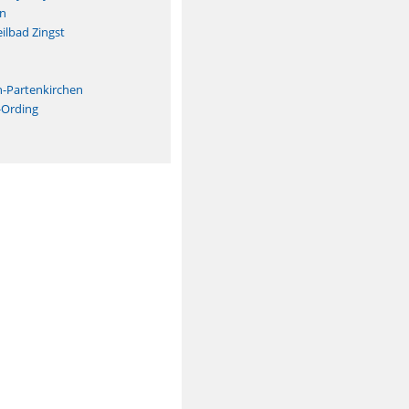
n
ilbad Zingst
n
h-Partenkirchen
-Ording