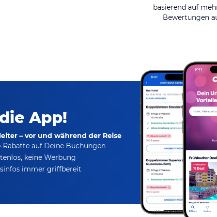
basierend auf mehr
Bewertungen au
 die App!
eiter – vor und während der Reise
p-Rabatte
auf Deine Buchungen
tenlos,
keine Werbung
infos immer griffbereit