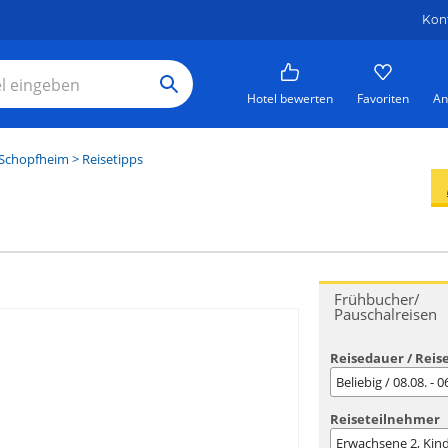
Kon
Hotel bewerten
Favoriten
An
Schopfheim
> Reisetipps
Frühbucher/
Pauschalreisen
Reisedauer / Reis
Beliebig / 08.08. - 
Reiseteilnehmer
Erwachsene
2
, Kin