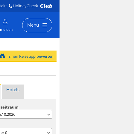
takt
HolidayCheck 
Menü
melden
Einen Reisetipp bewerten
Hotels
ezeitraum
06.10.2026
der
0