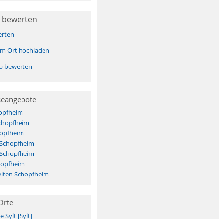
 bewerten
erten
sem Ort hochladen
pp bewerten
seangebote
opfheim
Schopfheim
hopfheim
 Schopfheim
 Schopfheim
hopfheim
iten Schopfheim
Orte
Sylt [Sylt]