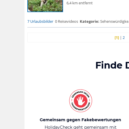
6,4 km entfernt
7 Urlaubsbilder
0 Reisevideos
Kategorie:
Sehenswürdigke...
[1]
|
2
Finde 
Gemeinsam gegen Fakebewertungen
HolidayCheck geht gemeinsam mit