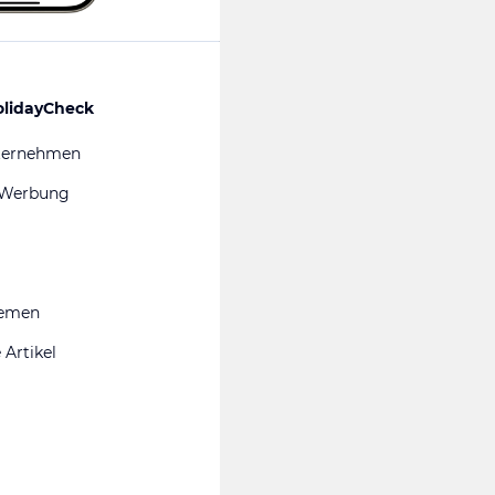
olidayCheck
ternehmen
 Werbung
hemen
 Artikel