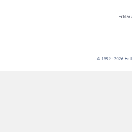
Erklär
© 1999 - 2026 Holi