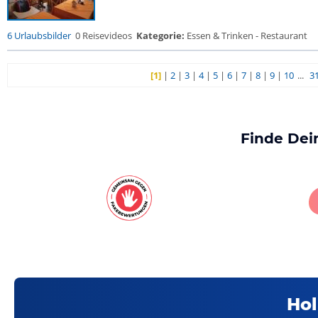
6 Urlaubsbilder
0 Reisevideos
Kategorie:
Essen & Trinken - Restaurant
[1]
|
2
|
3
|
4
|
5
|
6
|
7
|
8
|
9
|
10
...
3
Finde Dei
Hol