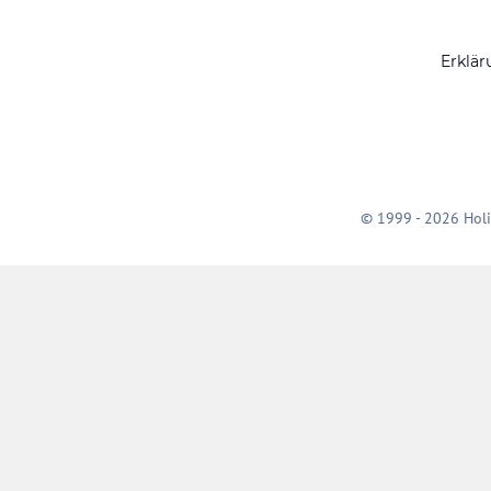
Erklär
© 1999 - 2026 Holi