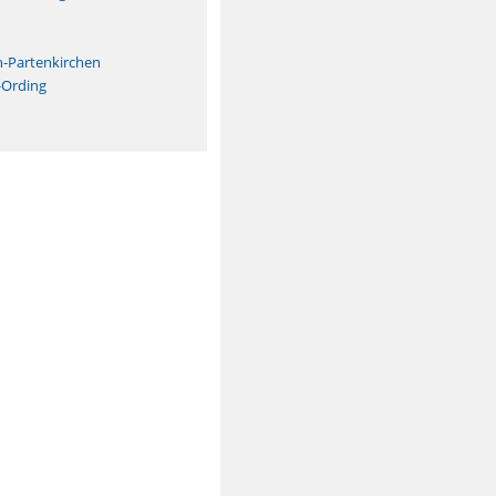
n
h-Partenkirchen
-Ording