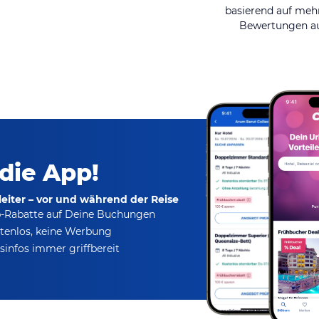
basierend auf mehr
Bewertungen au
 die App!
eiter – vor und während der Reise
p-Rabatte
auf Deine Buchungen
tenlos,
keine Werbung
infos immer griffbereit