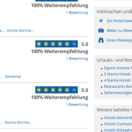
100% Weiterempfehlung
mitmachen und
1 Bewertung
Ein Hotel bew
...
-
Kirche (Kirche...
Bilder zu die
Einen Reiseti
5.0
100% Weiterempfehlung
1 Bewertung
Urlaubs- und Rei
Eigene Anreise
5 Sterne Hotels
..
-
Denkmal
4 Sterne Hotels
Restaurants Bo
5.0
Sehenswürdigke
100% Weiterempfehlung
1 Bewertung
Weitere beliebte 
Hotels Gemeinde 
..
-
Kirche (Kirche...
Hotels Cuxhave
Hotels Ostseehe