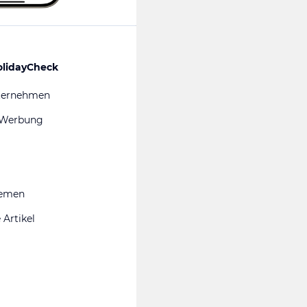
olidayCheck
ternehmen
 Werbung
hemen
 Artikel