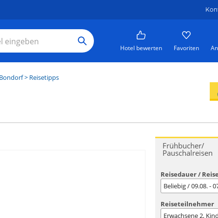
Kon
Hotel bewerten
Favoriten
An
Bondorf
> Reisetipps
Frühbucher/
Pauschalreisen
Reisedauer / Reis
Beliebig / 09.08. - 
Reiseteilnehmer
Erwachsene
2
, Kin