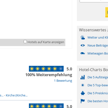
Wissenswertes 
Wetter und Kl
Hotels auf Karte anzeigen
Neue Beiträge
Mietwagen Bo
5.0
Hotel-Charts B
100% Weiterempfehlung
Die 5 Aufsteig
1 Bewertung
Die 5 Top-bew
Die 5 Preisknü
...
-
Kirche (Kirche...
Die besten Ho
5.0