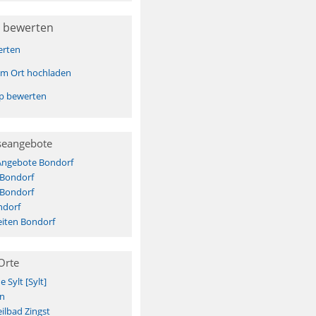
 bewerten
erten
sem Ort hochladen
pp bewerten
seangebote
 Angebote Bondorf
 Bondorf
 Bondorf
ndorf
iten Bondorf
Orte
Sylt [Sylt]
n
ilbad Zingst