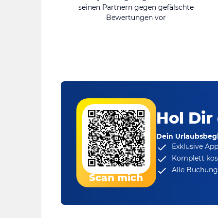
seinen Partnern gegen gefälschte
Bewertungen vor
Hol Dir
Dein Urlaubsbegl
Exklusive Ap
Komplett kos
Alle Buchungs
Scan mich