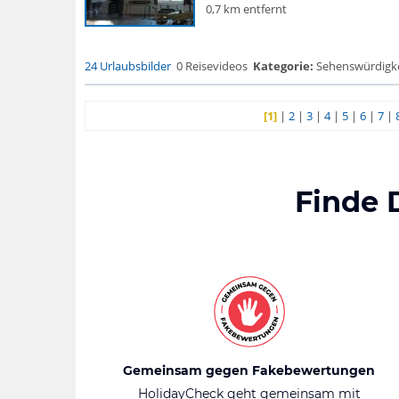
0,7 km entfernt
24 Urlaubsbilder
0 Reisevideos
Kategorie:
Sehenswürdigke.
[1]
|
2
|
3
|
4
|
5
|
6
|
7
|
Finde 
Gemeinsam gegen Fakebewertungen
HolidayCheck geht gemeinsam mit