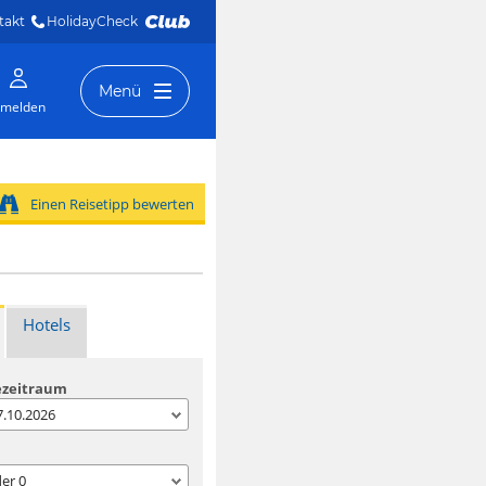
takt
HolidayCheck 
Menü
melden
Einen Reisetipp bewerten
Hotels
ezeitraum
07.10.2026
der
0