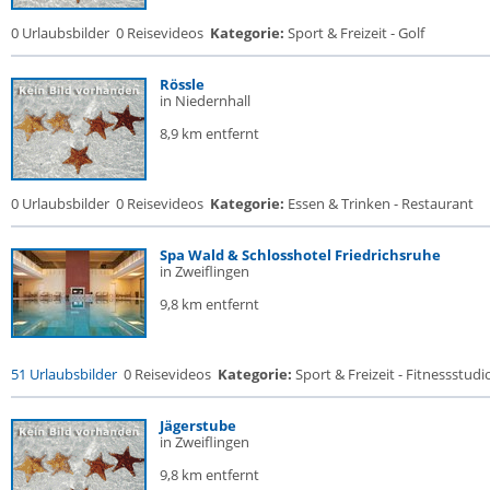
0 Urlaubsbilder
0 Reisevideos
Kategorie:
Sport & Freizeit - Golf
Rössle
in Niedernhall
8,9 km entfernt
0 Urlaubsbilder
0 Reisevideos
Kategorie:
Essen & Trinken - Restaurant
Spa Wald & Schlosshotel Friedrichsruhe
in Zweiflingen
9,8 km entfernt
51 Urlaubsbilder
0 Reisevideos
Kategorie:
Sport & Freizeit - Fitnessstudio 
Jägerstube
in Zweiflingen
9,8 km entfernt