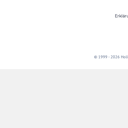
Erklär
© 1999 - 2026 Holi