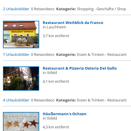
2 Urlaubsbilder
0 Reisevideos
Kategorie:
Shopping - Geschäfte / Shop
Restaurant Weitblick da Franco
in Lauchheim
3,7 km entfernt
7 Urlaubsbilder
0 Reisevideos
Kategorie:
Essen & Trinken - Restaurant
Restaurant & Pizzeria Osteria Del Gallo
in Ilsfeld
4,1 km entfernt
4 Urlaubsbilder
0 Reisevideos
Kategorie:
Essen & Trinken - Restaurant
Häußermann's Ochsen
in Ilsfeld
4,3 km entfernt