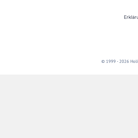
Erklär
© 1999 - 2026 Holi