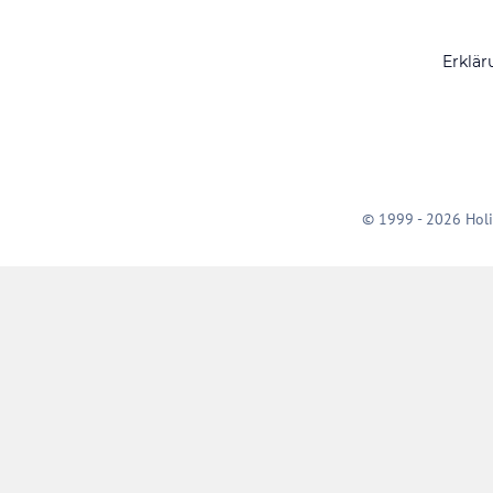
Erklär
© 1999 - 2026 Holi