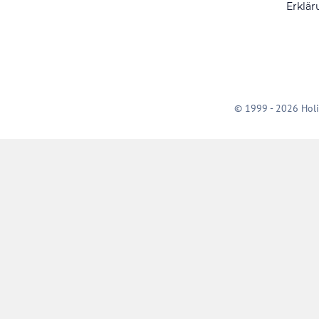
Erklär
© 1999 - 2026 Holi