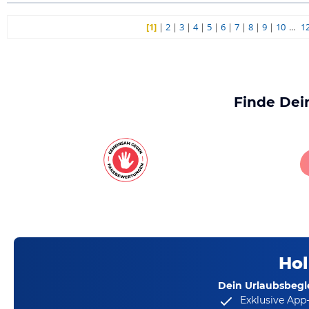
[1]
|
2
|
3
|
4
|
5
|
6
|
7
|
8
|
9
|
10
...
1
Finde Dei
Hol
Dein Urlaubsbegle
Exklusive App