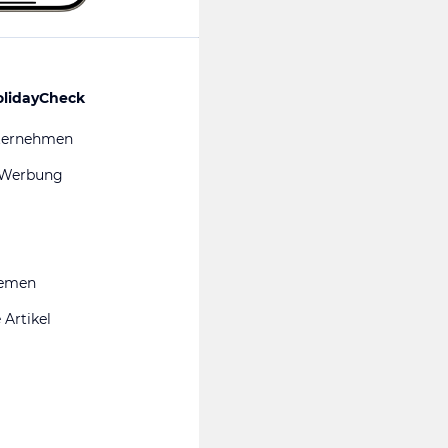
olidayCheck
ternehmen
 Werbung
hemen
 Artikel