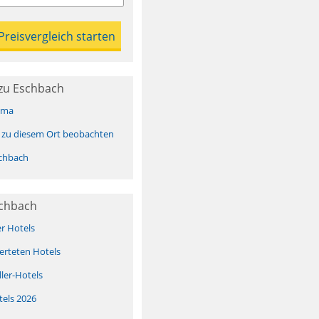
zu Eschbach
ima
 zu diesem Ort beobachten
chbach
schbach
er Hotels
erteten Hotels
ller-Hotels
tels 2026