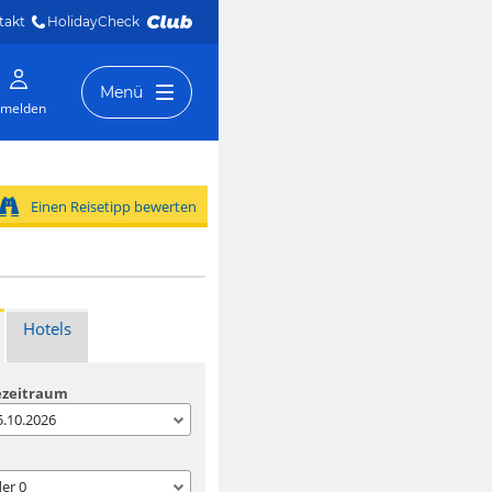
takt
HolidayCheck 
Menü
melden
Einen Reisetipp bewerten
Hotels
ezeitraum
05.10.2026
der
0