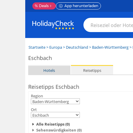
%
Deals
App herunterladen
Startseite
>
Europa
>
Deutschland
>
Baden-Württemberg
>
Eschbach
Hotels
Reisetipps
Reisetipps Eschbach
Region
Ort
Alle Reisetipps (0)
Sehenswürdigkeiten (0)