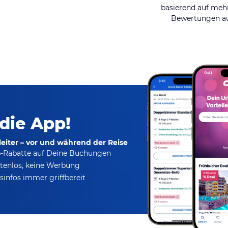
basierend auf mehr
Bewertungen au
 die App!
eiter – vor und während der Reise
p-Rabatte
auf Deine Buchungen
tenlos,
keine Werbung
infos immer griffbereit