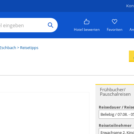
Kon
Hotel bewerten
Favoriten
An
Eschbach
> Reisetipps
Frühbucher/
Pauschalreisen
Reisedauer / Reis
Beliebig / 07.08. - 
Reiseteilnehmer
Erwachsene
2
, Kin