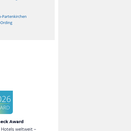
n
h-Partenkirchen
-Ording
heck Award
 Hotels weltweit –