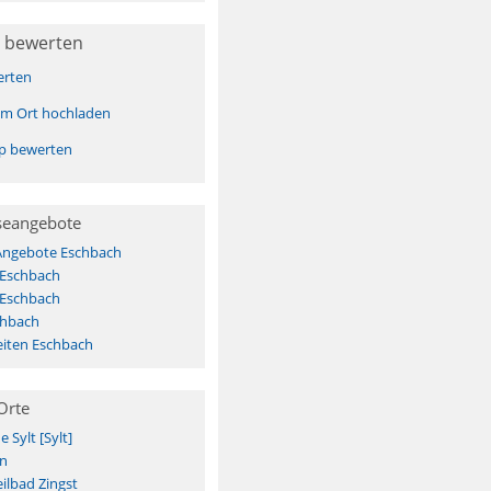
 bewerten
erten
sem Ort hochladen
pp bewerten
seangebote
 Angebote Eschbach
 Eschbach
 Eschbach
chbach
iten Eschbach
Orte
Sylt [Sylt]
n
ilbad Zingst