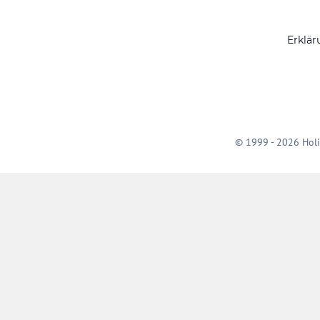
Erklär
© 1999 - 2026 Holi