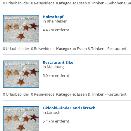
0 Urlaubsbilder
0 Reisevideos
Kategorie:
Essen & Trinken - Gehobene Gas
Holzschopf
in Rheinfelden
4,4 km entfernt
0 Urlaubsbilder
0 Reisevideos
Kategorie:
Essen & Trinken - Restaurant
Restaurant Elke
in Maulburg
5,0 km entfernt
0 Urlaubsbilder
0 Reisevideos
Kategorie:
Essen & Trinken - Restaurant
Okidoki-Kinderland Lörrach
in Lörrach
5,4 km entfernt