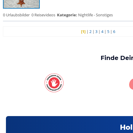
0 Urlaubsbilder
0 Reisevideos
Kategorie:
Nightlife - Sonstiges
[1]
|
2
|
3
|
4
|
5
|
6
Finde Dei
Hol