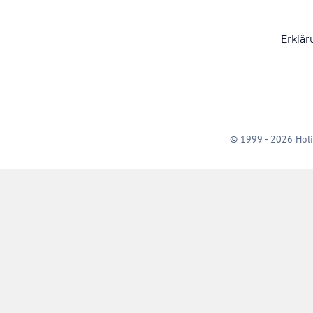
Erklär
© 1999 - 2026 Holi