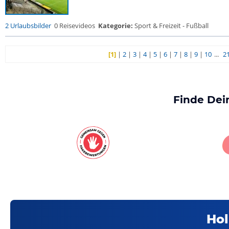
2 Urlaubsbilder
0 Reisevideos
Kategorie:
Sport & Freizeit - Fußball
[1]
|
2
|
3
|
4
|
5
|
6
|
7
|
8
|
9
|
10
...
2
Finde Dei
Hol