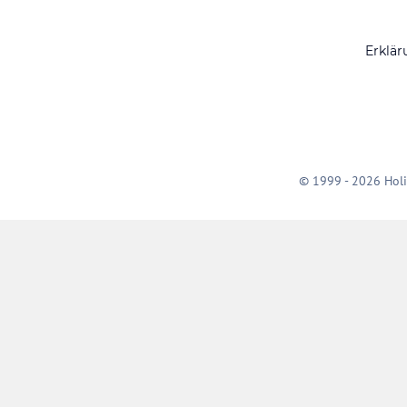
Erklär
© 1999 - 2026 Holi