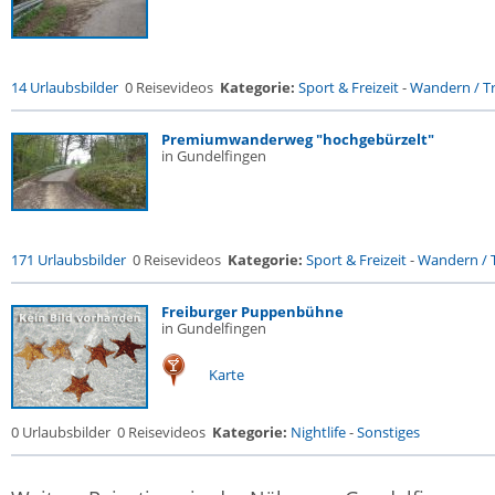
14 Urlaubsbilder
0 Reisevideos
Kategorie:
Sport & Freizeit
-
Wandern / Tr
Premiumwanderweg "hochgebürzelt"
in Gundelfingen
171 Urlaubsbilder
0 Reisevideos
Kategorie:
Sport & Freizeit
-
Wandern / T
Freiburger Puppenbühne
in Gundelfingen
Karte
0 Urlaubsbilder
0 Reisevideos
Kategorie:
Nightlife
-
Sonstiges