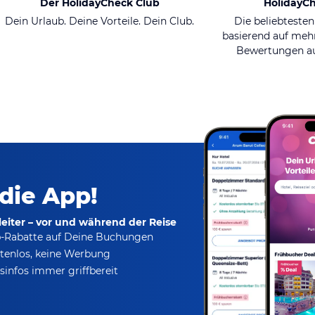
Der HolidayCheck Club
HolidayC
Dein Urlaub. Deine Vorteile. Dein Club.
Die beliebtesten
basierend auf mehr
Bewertungen au
 die App!
eiter – vor und während der Reise
p-Rabatte
auf Deine Buchungen
tenlos,
keine Werbung
infos immer griffbereit