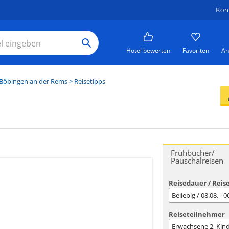
Kon
Hotel bewerten
Favoriten
An
Böbingen an der Rems
> Reisetipps
Frühbucher/
Pauschalreisen
Reisedauer / Reis
Beliebig / 08.08. - 
Reiseteilnehmer
Erwachsene
2
, Kin