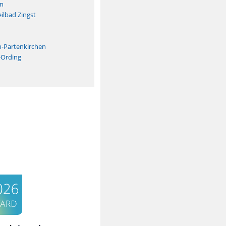
n
ilbad Zingst
n
h-Partenkirchen
-Ording