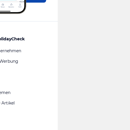
olidayCheck
ternehmen
 Werbung
hemen
 Artikel