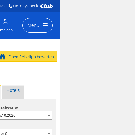
takt
HolidayCheck 
Menü
melden
Einen Reisetipp bewerten
Hotels
ezeitraum
06.10.2026
der
0