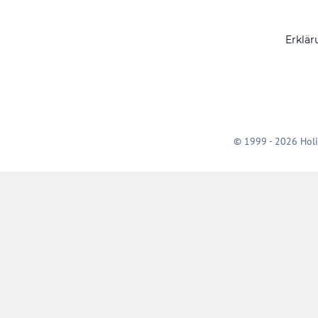
Erklär
© 1999 - 2026 Holi