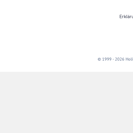
Erklär
© 1999 - 2026 Holi