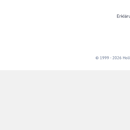
Erklär
© 1999 - 2026 Holi