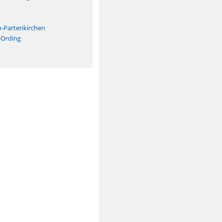
n
h-Partenkirchen
-Ording