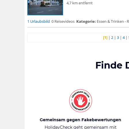
4,7 km entfernt
1 Urlaubsbild
0 Reisevideos
Kategorie:
Essen & Trinken - 
[1]
|
2
|
3
|
4
|
Finde 
Gemeinsam gegen Fakebewertungen
HolidayCheck geht gemeinsam mit