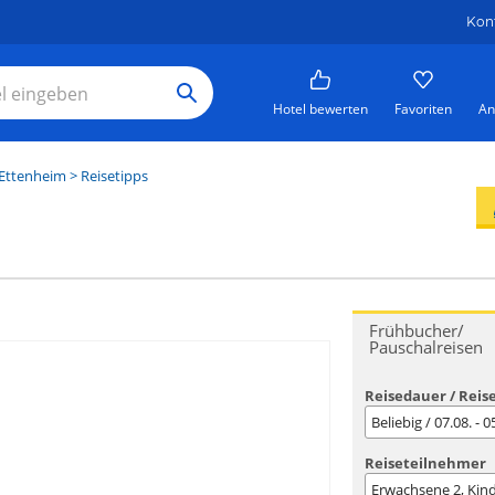
Kon
Hotel bewerten
Favoriten
An
Ettenheim
> Reisetipps
Frühbucher/
Pauschalreisen
Reisedauer / Reis
Beliebig / 07.08. - 
Reiseteilnehmer
Erwachsene
2
, Kin