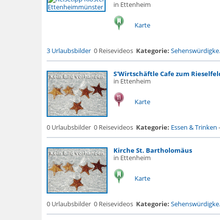
in Ettenheim
Karte
3 Urlaubsbilder
0 Reisevideos
Kategorie:
Sehenswürdigke.
S'Wirtschäftle Cafe zum Rieselfel
in Ettenheim
Karte
0 Urlaubsbilder
0 Reisevideos
Kategorie:
Essen & Trinken
Kirche St. Bartholomäus
in Ettenheim
Karte
0 Urlaubsbilder
0 Reisevideos
Kategorie:
Sehenswürdigke.