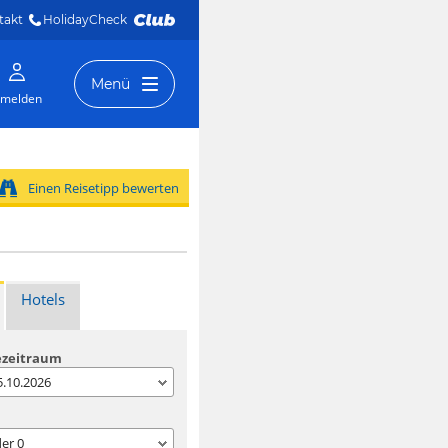
takt
HolidayCheck 
Menü
melden
Einen Reisetipp bewerten
Hotels
ezeitraum
05.10.2026
der
0