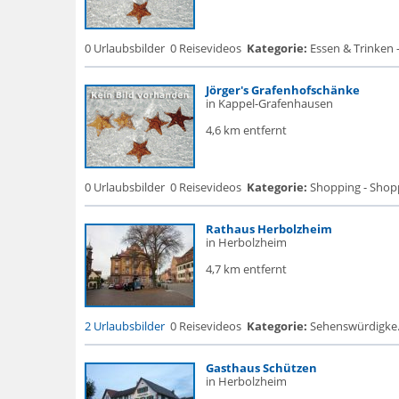
0 Urlaubsbilder
0 Reisevideos
Kategorie:
Essen & Trinken 
Jörger's Grafenhofschänke
in Kappel-Grafenhausen
4,6 km entfernt
0 Urlaubsbilder
0 Reisevideos
Kategorie:
Shopping - Shop
Rathaus Herbolzheim
in Herbolzheim
4,7 km entfernt
2 Urlaubsbilder
0 Reisevideos
Kategorie:
Sehenswürdigke..
Gasthaus Schützen
in Herbolzheim