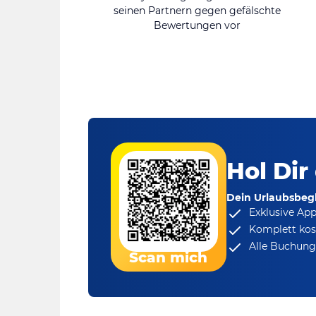
seinen Partnern gegen gefälschte
Bewertungen vor
Hol Dir
Dein Urlaubsbegl
Exklusive Ap
Komplett kos
Alle Buchungs
Scan mich