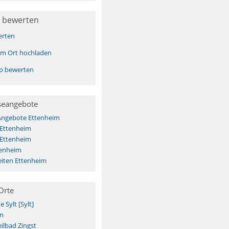
 bewerten
erten
sem Ort hochladen
pp bewerten
seangebote
 Angebote Ettenheim
 Ettenheim
 Ettenheim
tenheim
iten Ettenheim
Orte
Sylt [Sylt]
n
ilbad Zingst