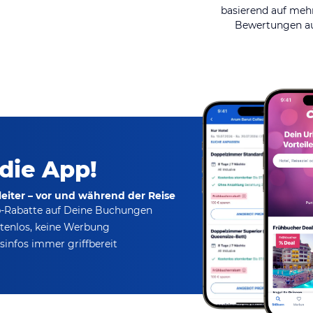
basierend auf mehr
Bewertungen au
 die App!
eiter – vor und während der Reise
p-Rabatte
auf Deine Buchungen
tenlos,
keine Werbung
infos immer griffbereit