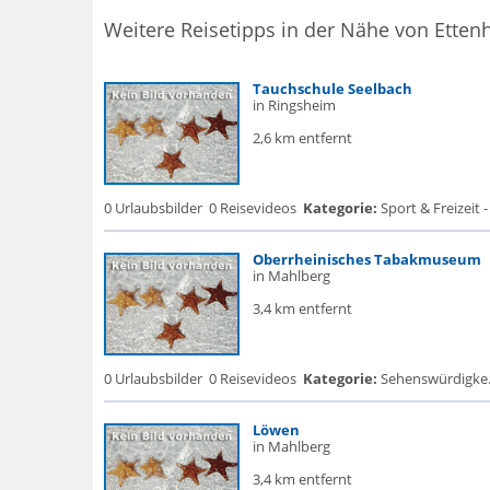
Weitere Reisetipps in der Nähe von Etten
Tauchschule Seelbach
in Ringsheim
2,6 km entfernt
0 Urlaubsbilder
0 Reisevideos
Kategorie:
Sport & Freizeit 
Oberrheinisches Tabakmuseum
in Mahlberg
3,4 km entfernt
0 Urlaubsbilder
0 Reisevideos
Kategorie:
Sehenswürdigke.
Löwen
in Mahlberg
3,4 km entfernt