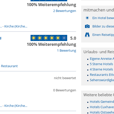
100% Weiterempfehlung
mitmachen und
2 Bewertungen
Ein Hotel bew
..
-
Kirche (Kirche...
Bilder zu die
Einen Reiseti
5.0
d
100% Weiterempfehlung
1 Bewertung
Urlaubs- und Rei
Eigene Anreise
5 Sterne Hotels
-
Restaurant
4 Sterne Hotels
Restaurants Et
nicht bewertet
Sehenswürdigke
0 Bewertungen
Weitere beliebte 
Hotels Gemeinde 
..
-
Kirche (Kirche...
Hotels Cuxhave
Hotels Ostseehe