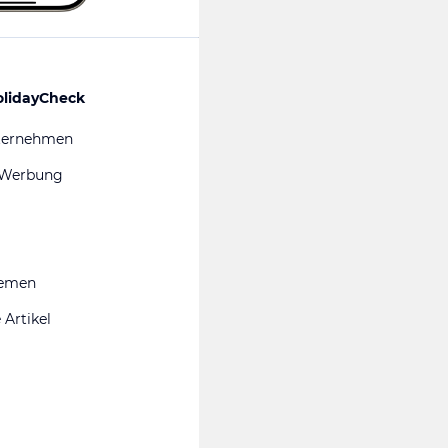
olidayCheck
ternehmen
 Werbung
hemen
 Artikel