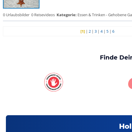
0 Urlaubsbilder
0 Reisevideos
Kategorie:
Essen & Trinken - Gehobene Gas
[1]
|
2
|
3
|
4
|
5
|
6
Finde Dei
Hol