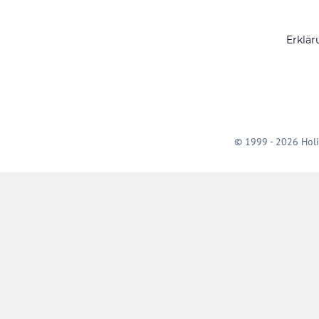
Erklär
© 1999 - 2026 Holi