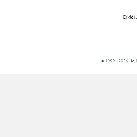
Erklär
© 1999 - 2026 Holi