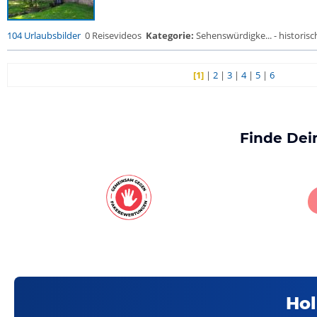
104 Urlaubsbilder
0 Reisevideos
Kategorie:
Sehenswürdigke... - historisch
[1]
|
2
|
3
|
4
|
5
|
6
Finde Dei
Hol