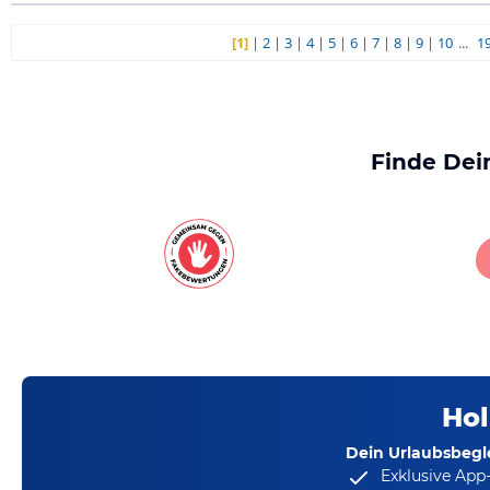
[1]
|
2
|
3
|
4
|
5
|
6
|
7
|
8
|
9
|
10
...
1
Finde Dei
Hol
Dein Urlaubsbegle
Exklusive App