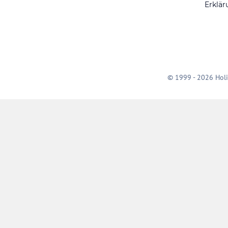
Erklär
© 1999 - 2026 Holi