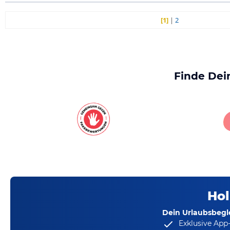
[1]
|
2
Finde Dei
Hol
Dein Urlaubsbegle
Exklusive App