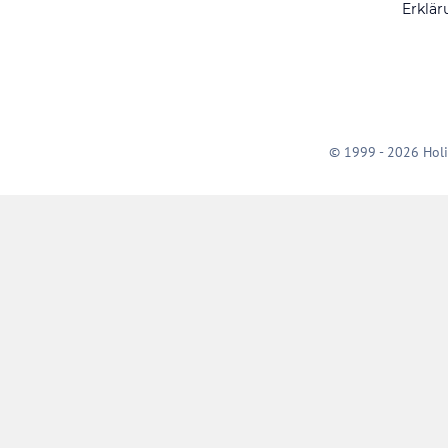
Erklär
© 1999 - 2026 Holi