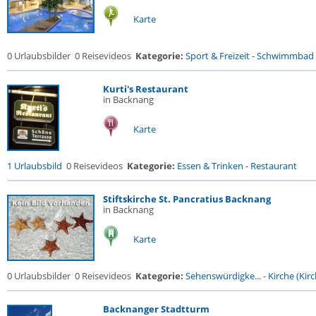
Karte
0 Urlaubsbilder
0 Reisevideos
Kategorie:
Sport & Freizeit
-
Schwimmbad
Kurti's Restaurant
in Backnang
Karte
1 Urlaubsbild
0 Reisevideos
Kategorie:
Essen & Trinken
-
Restaurant
Stiftskirche St. Pancratius Backnang
in Backnang
Karte
0 Urlaubsbilder
0 Reisevideos
Kategorie:
Sehenswürdigke...
-
Kirche (Kirc
Backnanger Stadtturm