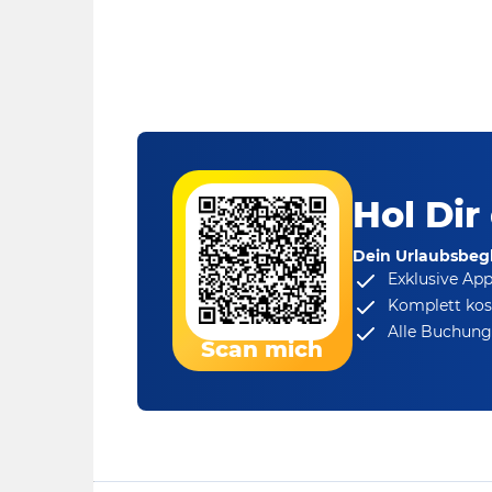
Hol Dir
Dein Urlaubsbegl
Exklusive Ap
Komplett kos
Alle Buchungs
Scan mich