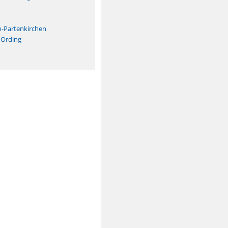
n
h-Partenkirchen
-Ording