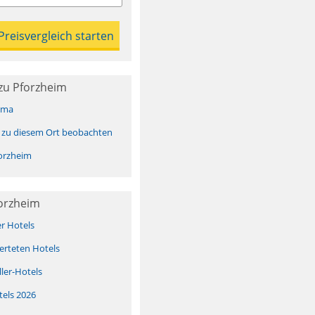
zu Pforzheim
ima
 zu diesem Ort beobachten
orzheim
forzheim
er Hotels
erteten Hotels
ller-Hotels
tels 2026