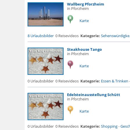
Wallberg Pforzheim
in Pforzheim
Karte
8 Urlaubsbilder
0 Reisevideos
Kategorie:
Sehenswürdigke.
Steakhouse Tango
in Pforzheim
Karte
0 Urlaubsbilder
0 Reisevideos
Kategorie:
Essen & Trinken
Edelsteinausstellung Schütt
in Pforzheim
Karte
0 Urlaubsbilder
0 Reisevideos
Kategorie:
Shopping
-
Gesch