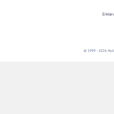
Erklär
© 1999 - 2026 Holi