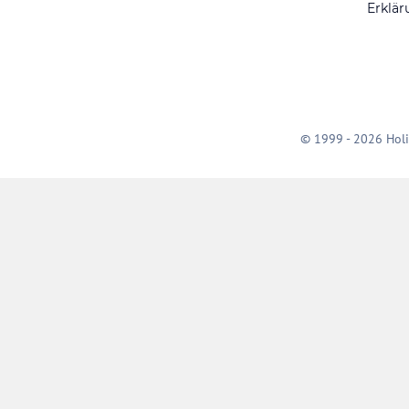
Erklär
© 1999 - 2026 Holi