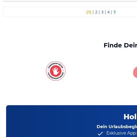
[1]
|
2
|
3
|
4
|
5
Finde Dei
Hol
Dein Urlaubsbegle
Exklusive App