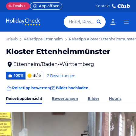
%
Deals
App öffnen
Kontakt
Hotel, Reiseziel
im Urlaub
Reisetipps Ettenheim
Reisetipp Kloster Ettenheimmünster
Kloster Ettenheimmünster
Ettenheim/Baden-Württemberg
100%
5
/ 6
2 Bewertungen
Reisetipp bewerten
Bilder hochladen
Reisetippübersicht
Bewertungen
Bilder
Hotels