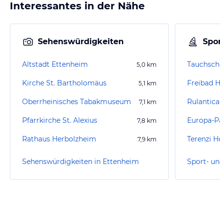
Interessantes in der Nähe
Sehenswürdigkeiten
Spor
Altstadt Ettenheim
Tauchsch
5,0
km
Kirche St. Bartholomäus
Freibad 
5,1
km
Oberrheinisches Tabakmuseum
Rulantic
7,1
km
Pfarrkirche St. Alexius
Europa-P
7,8
km
Rathaus Herbolzheim
Terenzi H
7,9
km
Sehenswürdigkeiten in Ettenheim