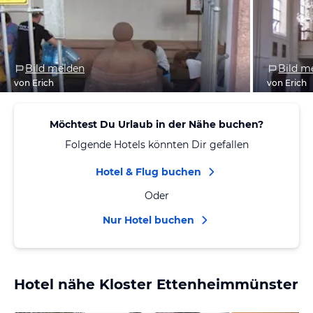
Bild melden
Bild m
von Erich
von Erich
Möchtest Du Urlaub in der Nähe buchen?
Folgende Hotels könnten Dir gefallen
Hotel & Flug buchen
Oder
Nur Hotel buchen
Hotel nähe Kloster Ettenheimmünster